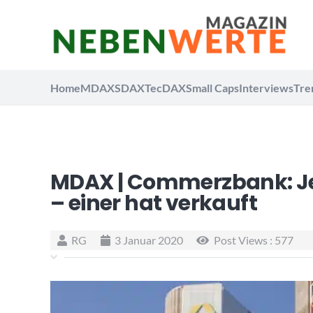
Home
MDAX
SDAX
TecDAX
Small Caps
Interviews
Tre
MDAX | Commerzbank: Je
– einer hat verkauft
RG
3 Januar 2020
Post Views :
577