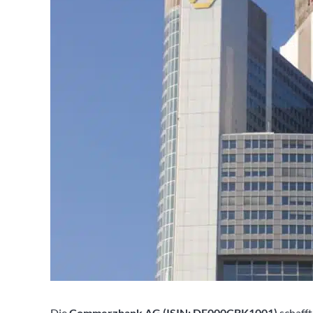
Die
Commerzbank AG (ISIN: DE000CBK1001)
schafft