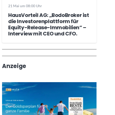
21 Mai um 08:00 Uhr
HausVorteil AG: „BodoBroker ist
die Investorenplattform für
Equity-Release-Immobilien“ –
Interview mit CEO und CFO.
Wochenrückblick
Trendthemen
Anzeige