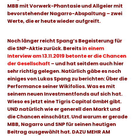
MBB mit Vorwerk-Phantasie und Allgeier mit
bevorstehender Nagarro-Abspaltung – zwei
Werte, die er heute wieder aufgreift.
Noch länger reicht Spang’s Begeisterung für
die SNP-Aktie zurück. Bereits
in einem
Interview am 13.11.2019 betonte er die Chancen
der Gesellschaf
t
– und hat seitdem auch hier
sehr richtig gelegen. Natürlich gäbe es noch
einiges von Lukas Spang zu berichten: Über die
Performance seiner Wikifolios. Was es mit
seinem neuen Investmentfonds auf sich hat.
Wieso es jetzt eine Tigris Capital GmbH gibt.
UND natürlich wie er generell den Markt und
die Chancen einschätzt. Und warum er gerade
MBB, Nagarro und SNP für seinen heutigen
Beitrag ausgewählt hat. DAZU MEHR AM