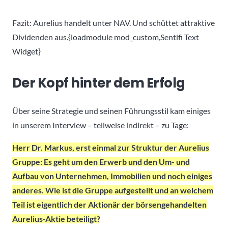
Fazit: Aurelius handelt unter NAV. Und schüttet attraktive
Dividenden aus.{loadmodule mod_custom,Sentifi Text
Widget}
Der Kopf hinter dem Erfolg
Über seine Strategie und seinen Führungsstil kam einiges
in unserem Interview – teilweise indirekt – zu Tage:
Herr Dr. Markus, erst einmal zur Struktur der Aurelius
Gruppe: Es geht um den Erwerb und den Um- und
Aufbau von Unternehmen, Immobilien und noch einiges
anderes. Wie ist die Gruppe aufgestellt und an welchem
Teil ist eigentlich der Aktionär der börsengehandelten
Aurelius-Aktie beteiligt?