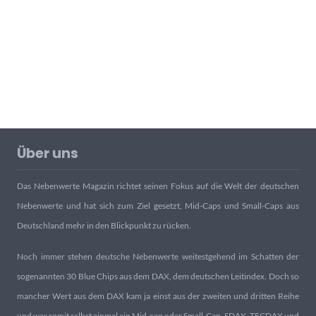
Über uns
Das Nebenwerte Magazin richtet seinen Fokus auf die Welt der deutschen
Nebenwerte und hat sich zum Ziel gesetzt, Mid-Caps und Small-Caps aus
Deutschland mehr in den Blickpunkt zu rücken.
Noch immer stehen deutsche Nebenwerte weitestgehend im Schatten der
sogenannten 30 Blue Chips aus dem DAX, dem deutschen Leitindex. Doch so
mancher Wert aus dem DAX kam ja einst aus der zweiten und dritten Reihe
und war somit selbst einmal ein Mid-cap oder Small-Cap. SDAX, TECDAX und