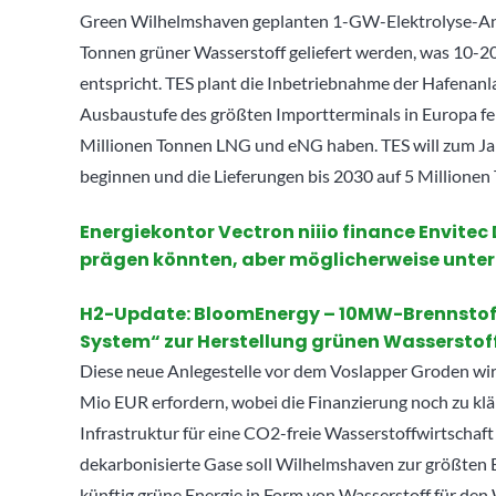
Green Wilhelmshaven geplanten 1-GW-Elektrolyse-An
Tonnen grüner Wasserstoff geliefert werden, was 10-2
entspricht. TES plant die Inbetriebnahme der Hafenanla
Ausbaustufe des größten Importterminals in Europa fert
Millionen Tonnen LNG und eNG haben. TES will zum J
beginnen und die Lieferungen bis 2030 auf 5 Millionen
Energiekontor Vectron niiio finance Envitec
prägen könnten, aber möglicherweise unter
H2-Update: BloomEnergy – 10MW-Brennstoffz
System“ zur Herstellung grünen Wasserstof
Diese neue Anlegestelle vor dem Voslapper Groden wird
Mio EUR erfordern, wobei die Finanzierung noch zu klär
Infrastruktur für eine CO2-freie Wasserstoffwirtschaf
dekarbonisierte Gase soll Wilhelmshaven zur größten 
künftig grüne Energie in Form von Wasserstoff für den