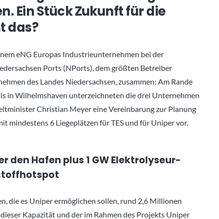
. Ein Stück Zukunft für die
ht das?
rünem eNG Europas Industrieunternehmen bei der
iedersachsen Ports (NPorts), dem größten Betreiber
ernehmen des Landes Niedersachsen, zusammen: Am Rande
als in Wilhelmshaven unterzeichneten die drei Unternehmen
eltminister Christian Meyer eine Vereinbarung zur Planung
t mindestens 6 Liegeplätzen für TES und für Uniper vor.
 den Hafen plus 1 GW Elektrolyseur-
toffhotspot
n, die es Uniper ermöglichen sollen, rund 2,6 Millionen
dieser Kapazität und der im Rahmen des Projekts Uniper