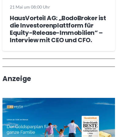
21 Mai um 08:00 Uhr
HausVorteil AG: „BodoBroker ist
die Investorenplattform für
Equity-Release-Immobilien“ –
Interview mit CEO und CFO.
Wochenrückblick
Trendthemen
Anzeige