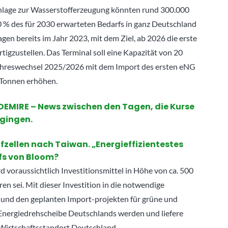
lage zur Wasserstofferzeugung könnten rund 300.000
0 % des für 2030 erwarteten Bedarfs in ganz Deutschland
gen bereits im Jahr 2023, mit dem Ziel, ab 2026 die erste
igzustellen. Das Terminal soll eine Kapazität von 20
ahreswechsel 2025/2026 mit dem Import des ersten eNG
 Tonnen erhöhen.
 DEMIRE – News zwischen den Tagen, die Kurse
gingen.
ellen nach Taiwan. „Energieffizientestes
fs von Bloom?
 voraussichtlich Investitionsmittel in Höhe von ca. 500
en sei. Mit dieser Investition in die notwendige
t und den geplanten Import-projekten für grüne und
Energiedrehscheibe Deutschlands werden und liefere
 Wirtschaftsstandort Deutschland.