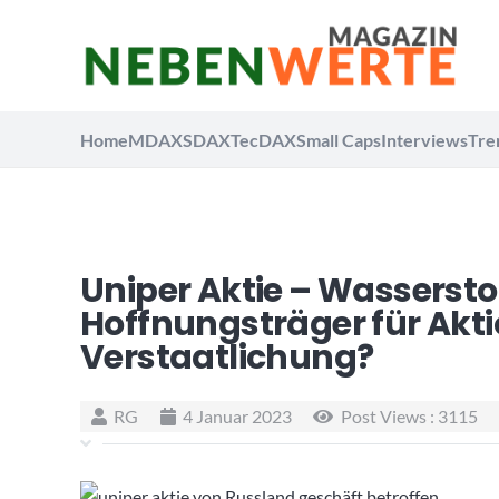
Home
MDAX
SDAX
TecDAX
Small Caps
Interviews
Tre
Uniper Aktie – Wasserst
Hoffnungsträger für Akt
Verstaatlichung?
RG
4 Januar 2023
Post Views :
3115