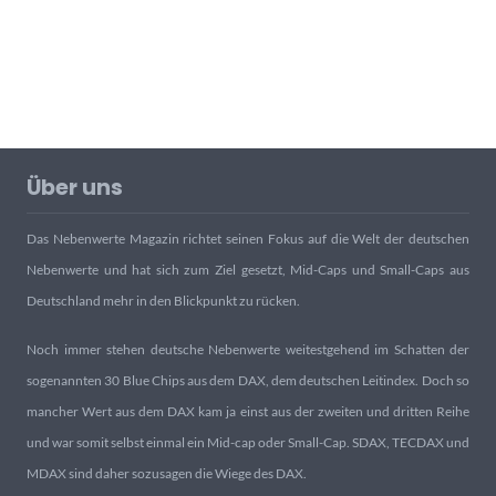
Über uns
Das Nebenwerte Magazin richtet seinen Fokus auf die Welt der deutschen
Nebenwerte und hat sich zum Ziel gesetzt, Mid-Caps und Small-Caps aus
Deutschland mehr in den Blickpunkt zu rücken.
Noch immer stehen deutsche Nebenwerte weitestgehend im Schatten der
sogenannten 30 Blue Chips aus dem DAX, dem deutschen Leitindex. Doch so
mancher Wert aus dem DAX kam ja einst aus der zweiten und dritten Reihe
und war somit selbst einmal ein Mid-cap oder Small-Cap. SDAX, TECDAX und
MDAX sind daher sozusagen die Wiege des DAX.