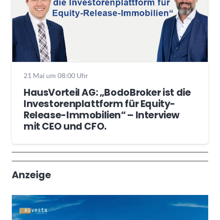
21 Mai um 08:00 Uhr
HausVorteil AG: „BodoBroker ist die
Investorenplattform für Equity-
Release-Immobilien“ – Interview
mit CEO und CFO.
Wochenrückblick
Trendthemen
Anzeige