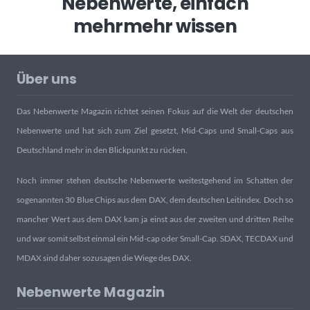
Nebenwerte, einfach
mehr
mehr wissen
Über uns
Das Nebenwerte Magazin richtet seinen Fokus auf die Welt der deutschen
Nebenwerte und hat sich zum Ziel gesetzt, Mid-Caps und Small-Caps aus
Deutschland mehr in den Blickpunkt zu rücken.
Noch immer stehen deutsche Nebenwerte weitestgehend im Schatten der
sogenannten 30 Blue Chips aus dem DAX, dem deutschen Leitindex. Doch so
mancher Wert aus dem DAX kam ja einst aus der zweiten und dritten Reihe
und war somit selbst einmal ein Mid-cap oder Small-Cap. SDAX, TECDAX und
MDAX sind daher sozusagen die Wiege des DAX.
Nebenwerte Magazin