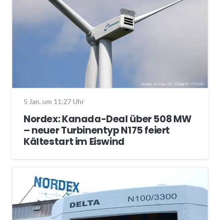
5 Jan. um 11:27 Uhr
Nordex: Kanada-Deal über 508 MW
– neuer Turbinentyp N175 feiert
Kältestart im Eiswind