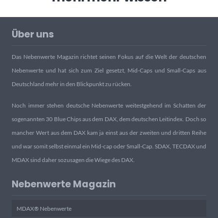
Über uns
Das Nebenwerte Magazin richtet seinen Fokus auf die Welt der deutschen
Nebenwerte und hat sich zum Ziel gesetzt, Mid-Caps und Small-Caps aus
Deutschland mehr in den Blickpunkt zu rücken.
Noch immer stehen deutsche Nebenwerte weitestgehend im Schatten der
sogenannten 30 Blue Chips aus dem DAX, dem deutschen Leitindex. Doch so
mancher Wert aus dem DAX kam ja einst aus der zweiten und dritten Reihe
und war somit selbst einmal ein Mid-cap oder Small-Cap. SDAX, TECDAX und
MDAX sind daher sozusagen die Wiege des DAX.
Nebenwerte Magazin
MDAX® Nebenwerte