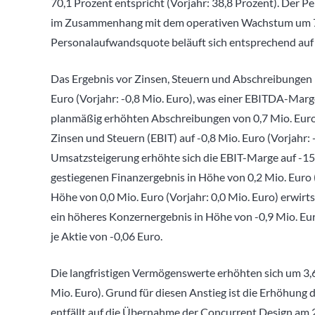
70,1 Prozent entspricht (Vorjahr: 38,8 Prozent). Der P
im Zusammenhang mit dem operativen Wachstum um 71,2 
Personalaufwandsquote beläuft sich entsprechend auf 4
Das Ergebnis vor Zinsen, Steuern und Abschreibungen 
Euro (Vorjahr: -0,8 Mio. Euro), was einer EBITDA-Marge
planmäßig erhöhten Abschreibungen von 0,7 Mio. Euro (
Zinsen und Steuern (EBIT) auf -0,8 Mio. Euro (Vorjahr: 
Umsatzsteigerung erhöhte sich die EBIT-Marge auf -15,2
gestiegenen Finanzergebnis in Höhe von 0,2 Mio. Euro (
Höhe von 0,0 Mio. Euro (Vorjahr: 0,0 Mio. Euro) erwir
ein höheres Konzernergebnis in Höhe von -0,9 Mio. Euro
je Aktie von -0,06 Euro.
Die langfristigen Vermögenswerte erhöhten sich um 3,6
Mio. Euro). Grund für diesen Anstieg ist die Erhöhung 
entfällt auf die Übernahme der Concurrent Design am 2