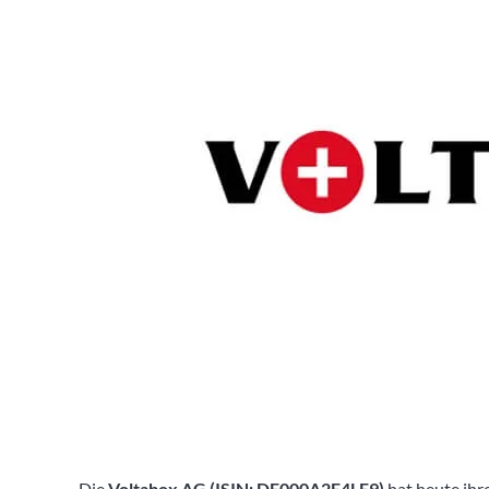
Die
Voltabox AG (ISIN: DE000A2E4LE9)
hat heute ihr