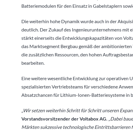
Batteriemodulen für den Einsatz in Gabelstaplern sowie
Die weiterhin hohe Dynamik wurde auch in der Akquisit
deutlich. Der Zukauf des Ingenieurunternehmens mit e
stärkt einerseits die Entwicklungskapazitäten von Vo
das Marktsegment Bergbau gemäß der ambitionierten W
die zusätzlichen Ressourcen, den hohen Auftragsbest
bearbeiten.
Eine weitere wesentliche Entwicklung zur operativen
spezialisierten Vertriebsteams für verschiedene Anwe
Absatzchancen für Lithium-Ionen-Batteriesysteme in 
„Wir setzen weiterhin Schritt für Schritt unseren Expans
Vorstandsvorsitzender der Voltabox AG.
„Dabei baue
Märkten sukzessive technologische Eintrittsbarrieren f