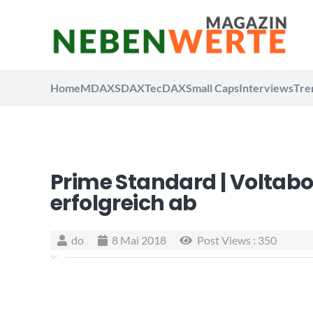
Home
MDAX
SDAX
TecDAX
Small Caps
Interviews
Tre
Prime Standard | Voltabo
erfolgreich ab
do
8 Mai 2018
Post Views :
350