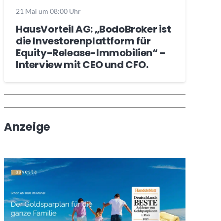
21 Mai um 08:00 Uhr
HausVorteil AG: „BodoBroker ist
die Investorenplattform für
Equity-Release-Immobilien“ –
Interview mit CEO und CFO.
Wochenrückblick
Trendthemen
Anzeige