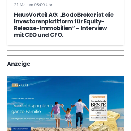
21 Mai um 08:00 Uhr
HausVorteil AG: „BodoBroker ist die
Investorenplattform für Equity-
Release-Immobilien“ – Interview
mit CEO und CFO.
Wochenrückblick
Trendthemen
Anzeige