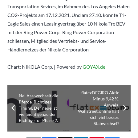
Transportation Sevices, im Rahmen des Los Angeles Hafen
CO2-Projekts am 17.12.2021. Und am 27.10. konnte Tri-
Eagle Sales einen Leasingvertrag über 10 Nikola Tre BEV
mit der Ring Power Corp. Ring Power Corporation
schliessen, Mitglied des Vertriebs- und Service-
Händlernetzes der Nikola Corporation
Chart: NIKOLA Corp. | Powered by
GOYAX.de
flatexDEGIRO Aktie
Nel Asa wechselt die
Minus 9,42 %.
Pferde. Richtiges
Auweia.
Timing. Der neue ist
Wallstreet:online hält
vielleicht genau der
sich viel besser.
Richtige für Phase 2.
Stabwechsel?