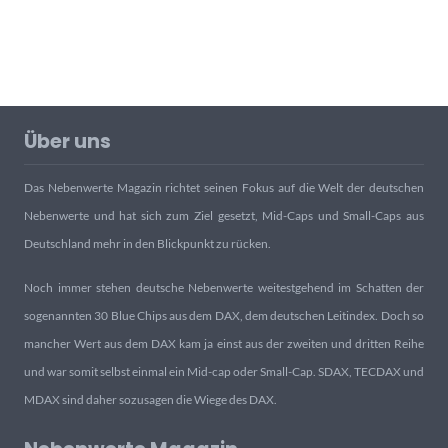
Über uns
Das Nebenwerte Magazin richtet seinen Fokus auf die Welt der deutschen
Nebenwerte und hat sich zum Ziel gesetzt, Mid-Caps und Small-Caps aus
Deutschland mehr in den Blickpunkt zu rücken.
Noch immer stehen deutsche Nebenwerte weitestgehend im Schatten der
sogenannten 30 Blue Chips aus dem DAX, dem deutschen Leitindex. Doch so
mancher Wert aus dem DAX kam ja einst aus der zweiten und dritten Reihe
und war somit selbst einmal ein Mid-cap oder Small-Cap. SDAX, TECDAX und
MDAX sind daher sozusagen die Wiege des DAX.