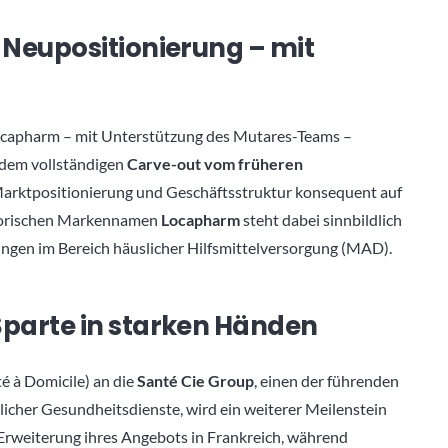
 Neupositionierung – mit
capharm – mit Unterstützung des Mutares-Teams –
dem vollständigen
Carve-out vom früheren
rktpositionierung und Geschäftsstruktur konsequent auf
istorischen Markennamen
Locapharm
steht dabei sinnbildlich
sungen im Bereich häuslicher Hilfsmittelversorgung (MAD).
Sparte in starken Händen
é à Domicile) an die
Santé Cie Group
, einen der führenden
icher Gesundheitsdienste, wird ein weiterer Meilenstein
e Erweiterung ihres Angebots in Frankreich, während