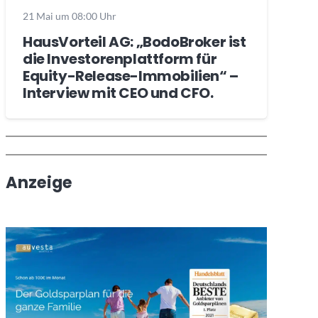
21 Mai um 08:00 Uhr
HausVorteil AG: „BodoBroker ist
die Investorenplattform für
Equity-Release-Immobilien“ –
Interview mit CEO und CFO.
Wochenrückblick
Trendthemen
Anzeige