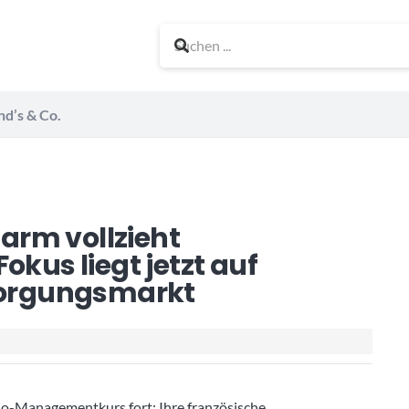
nd’s & Co.
arm vollzieht
okus liegt jetzt auf
orgungsmarkt
lio-Managementkurs fort: Ihre französische