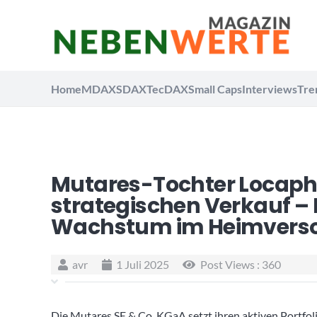
Home
MDAX
SDAX
TecDAX
Small Caps
Interviews
Tre
Mutares-Tochter Locaph
strategischen Verkauf – F
Wachstum im Heimvers
avr
1 Juli 2025
Post Views :
360
Die Mutares SE & Co. KGaA setzt ihren aktiven Portfo