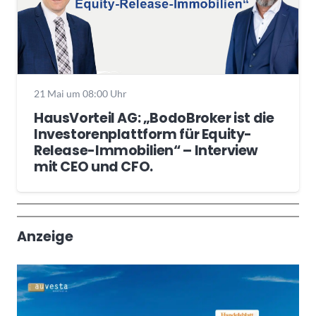
21 Mai um 08:00 Uhr
HausVorteil AG: „BodoBroker ist die
Investorenplattform für Equity-
Release-Immobilien“ – Interview
mit CEO und CFO.
Wochenrückblick
Trendthemen
Anzeige