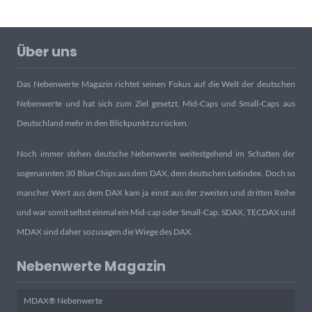
Über uns
Das Nebenwerte Magazin richtet seinen Fokus auf die Welt der deutschen
Nebenwerte und hat sich zum Ziel gesetzt, Mid-Caps und Small-Caps aus
Deutschland mehr in den Blickpunkt zu rücken.
Noch immer stehen deutsche Nebenwerte weitestgehend im Schatten der
sogenannten 30 Blue Chips aus dem DAX, dem deutschen Leitindex. Doch so
mancher Wert aus dem DAX kam ja einst aus der zweiten und dritten Reihe
und war somit selbst einmal ein Mid-cap oder Small-Cap. SDAX, TECDAX und
MDAX sind daher sozusagen die Wiege des DAX.
Nebenwerte Magazin
MDAX® Nebenwerte