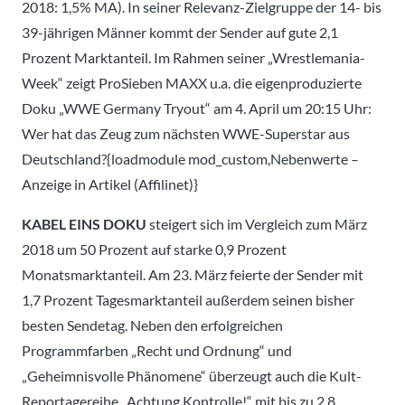
2018: 1,5% MA). In seiner Relevanz-Zielgruppe der 14- bis
39-jährigen Männer kommt der Sender auf gute 2,1
Prozent Marktanteil. Im Rahmen seiner „Wrestlemania-
Week“ zeigt ProSieben MAXX u.a. die eigenproduzierte
Doku „WWE Germany Tryout“ am 4. April um 20:15 Uhr:
Wer hat das Zeug zum nächsten WWE-Superstar aus
Deutschland?{loadmodule mod_custom,Nebenwerte –
Anzeige in Artikel (Affilinet)}
KABEL EINS DOKU
steigert sich im Vergleich zum März
2018 um 50 Prozent auf starke 0,9 Prozent
Monatsmarktanteil. Am 23. März feierte der Sender mit
1,7 Prozent Tagesmarktanteil außerdem seinen bisher
besten Sendetag. Neben den erfolgreichen
Programmfarben „Recht und Ordnung“ und
„Geheimnisvolle Phänomene“ überzeugt auch die Kult-
Reportagereihe „Achtung Kontrolle!“ mit bis zu 2,8