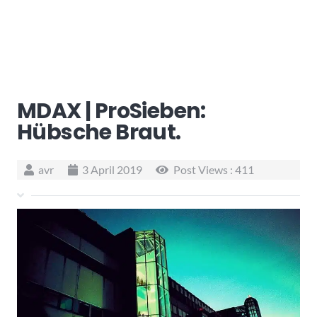
MDAX | ProSieben:
Hübsche Braut.
avr
3 April 2019
Post Views :
411