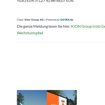
+0,83 EUR (+1,27 %) bei 66,07 EUR.
Chart:
Kion Group AG
| Powered by
GOYAX.de
Die ganze Meldung lesen Sie hier:
KION Group trotz Ge
Wachstumspfad