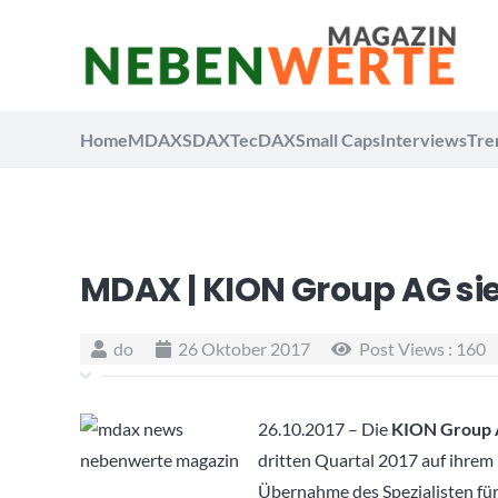
Home
MDAX
SDAX
TecDAX
Small Caps
Interviews
Tre
MDAX | KION Group AG sie
do
26 Oktober 2017
Post Views :
160
26.10.2017 – Die
KION Group 
dritten Quartal 2017 auf ihrem
Übernahme des Spezialisten fü