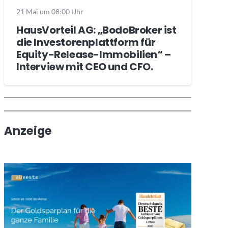
21 Mai um 08:00 Uhr
HausVorteil AG: „BodoBroker ist
die Investorenplattform für
Equity-Release-Immobilien“ –
Interview mit CEO und CFO.
Wochenrückblick
Trendthemen
Anzeige