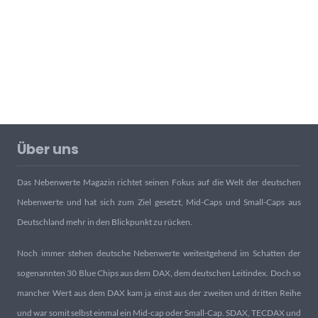
Über uns
Das Nebenwerte Magazin richtet seinen Fokus auf die Welt der deutschen
Nebenwerte und hat sich zum Ziel gesetzt, Mid-Caps und Small-Caps aus
Deutschland mehr in den Blickpunkt zu rücken.
Noch immer stehen deutsche Nebenwerte weitestgehend im Schatten der
sogenannten 30 Blue Chips aus dem DAX, dem deutschen Leitindex. Doch so
mancher Wert aus dem DAX kam ja einst aus der zweiten und dritten Reihe
und war somit selbst einmal ein Mid-cap oder Small-Cap. SDAX, TECDAX und