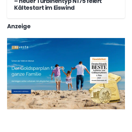
– neuer Turbinentyp N175 feiert
Kältestart im Eiswind
Anzeige