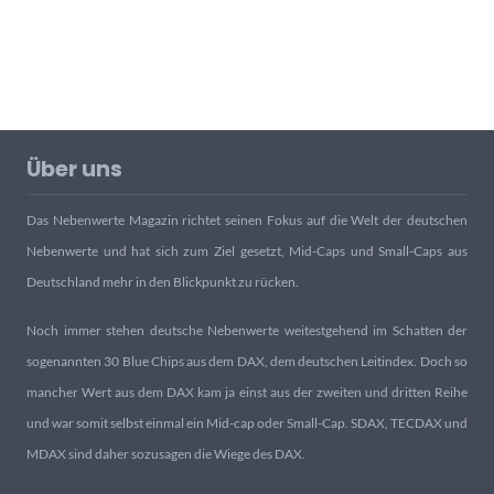
Über uns
Das Nebenwerte Magazin richtet seinen Fokus auf die Welt der deutschen
Nebenwerte und hat sich zum Ziel gesetzt, Mid-Caps und Small-Caps aus
Deutschland mehr in den Blickpunkt zu rücken.
Noch immer stehen deutsche Nebenwerte weitestgehend im Schatten der
sogenannten 30 Blue Chips aus dem DAX, dem deutschen Leitindex. Doch so
mancher Wert aus dem DAX kam ja einst aus der zweiten und dritten Reihe
und war somit selbst einmal ein Mid-cap oder Small-Cap. SDAX, TECDAX und
MDAX sind daher sozusagen die Wiege des DAX.