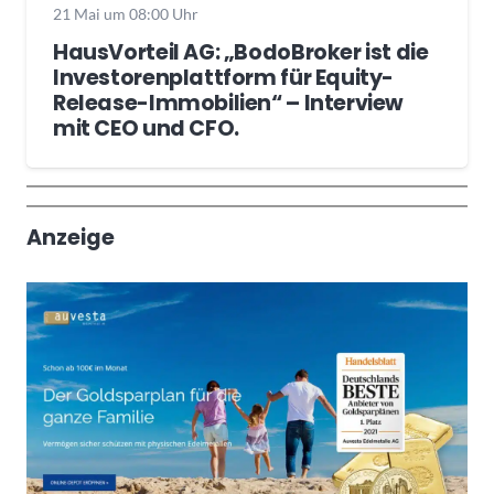
21 Mai um 08:00 Uhr
HausVorteil AG: „BodoBroker ist die
Investorenplattform für Equity-
Release-Immobilien“ – Interview
mit CEO und CFO.
Wochenrückblick
Trendthemen
Anzeige