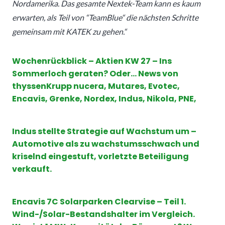
Nordamerika. Das gesamte Nextek-Team kann es kaum
erwarten, als Teil von “TeamBlue“ die nächsten Schritte
gemeinsam mit KATEK zu gehen.“
Wochenrückblick – Aktien KW 27 – Ins
Sommerloch geraten? Oder… News von
thyssenKrupp nucera, Mutares, Evotec,
Encavis, Grenke, Nordex, Indus, Nikola, PNE,
Indus stellte Strategie auf Wachstum um –
Automotive als zu wachstumsschwach und
kriselnd eingestuft, vorletzte Beteiligung
verkauft.
Encavis 7C Solarparken Clearvise – Teil 1.
Wind-/Solar-Bestandshalter im Vergleich.