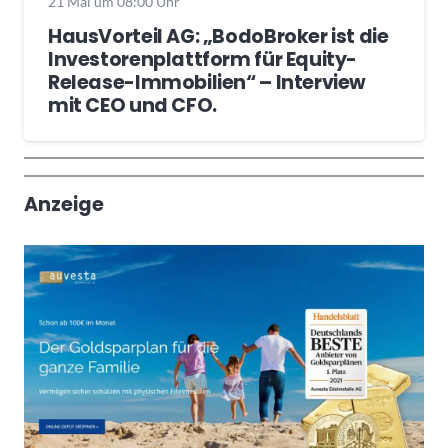
21 Mai um 08:00 Uhr
HausVorteil AG: „BodoBroker ist die
Investorenplattform für Equity-
Release-Immobilien“ – Interview
mit CEO und CFO.
Wochenrückblick
Trendthemen
Anzeige