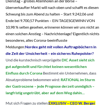
Dienstag – großes Atemholen an der Börse –
überverkaufter Markt will nach oben und schafft es diesen
Schwung bis zum Abend zu halten – Start 9.242,06 und
Ende bei 9.700,57 Punkten – EIN TAGESGEWINN VON
10,98 % selten gesehen, erinneren können wir uns nicht an
einen solchen Anstieg – Nachrichtenlage? Eigentlich nichts
besonderes, alles Corona-beeinflusste
Meldungen
:
Nordex geht mit vollen Auftragsbüchern in
die
Zeit
der Unsicherheit – ein sicheres Ruhepolster?
Und die kurstechnisch verprügelte
DIC Asset sieht sich
gut aufgestellt und fürchtet keinen wesentlichen
Einfluss durch Corona
Bestimmt ein Unternehmen, dass
Absatzprobleme bekommen wird:
RATIONAL im Sturm
der Gastroszene – jede Prognose derzeit unmöglich –
langfristig ungetrübt, aber auf dem Weg dahin…
Mut sich Fragen zu stellen:
EXKLUSIV – CEO W. Berger