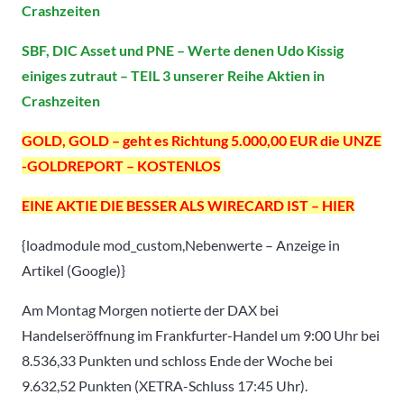
Crashzeiten
SBF, DIC Asset und PNE – Werte denen Udo Kissig
einiges zutraut – TEIL 3 unserer Reihe Aktien in
Crashzeiten
GOLD, GOLD – geht es Richtung 5.000,00 EUR die UNZE
-GOLDREPORT – KOSTENLOS
EINE AKTIE DIE BESSER ALS WIRECARD IST – HIER
{loadmodule mod_custom,Nebenwerte – Anzeige in
Artikel (Google)}
Am Montag Morgen notierte der DAX bei
Handelseröffnung im Frankfurter-Handel um 9:00 Uhr bei
8.536,33 Punkten und schloss Ende der Woche bei
9.632,52 Punkten (XETRA-Schluss 17:45 Uhr).