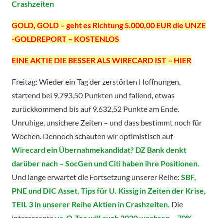
Crashzeiten
GOLD, GOLD – geht es Richtung 5.000,00 EUR die UNZE
-GOLDREPORT – KOSTENLOS
EINE AKTIE DIE BESSER ALS WIRECARD IST – HIER
Freitag: Wieder ein Tag der zerstörten Hoffnungen,
startend bei 9.793,50 Punkten und fallend, etwas
zurückkommend bis auf 9.632,52 Punkte am Ende.
Unruhige, unsichere Zeiten – und dass bestimmt noch für
Wochen. Dennoch schauten wir optimistisch auf
Wirecard ein Übernahmekandidat? DZ Bank denkt
darüber nach – SocGen und Citi haben ihre Positionen.
Und lange erwartet die Fortsetzung unserer Reihe:
SBF,
PNE und DIC Asset, Tips für U. Kissig in Zeiten der Krise,
TEIL 3 in unserer Reihe Aktien in Crashzeiten.
Die
interessante
va-Q-Tec will auch 2020 wachsen – 70%