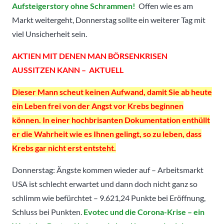
Aufsteigerstory ohne Schrammen!
Offen wie es am
Markt weitergeht, Donnerstag sollte ein weiterer Tag mit
viel Unsicherheit sein.
AKTIEN MIT DENEN MAN BÖRSENKRISEN
AUSSITZEN KANN – AKTUELL
Dieser Mann scheut keinen Aufwand, damit Sie ab heute
ein Leben frei von der Angst vor Krebs beginnen
können. In einer hochbrisanten Dokumentation enthüllt
er die Wahrheit wie es Ihnen gelingt, so zu leben, dass
Krebs gar nicht erst entsteht.
Donnerstag: Ängste kommen wieder auf – Arbeitsmarkt
USA ist schlecht erwartet und dann doch nicht ganz so
schlimm wie befürchtet – 9.621,24 Punkte bei Eröffnung,
Schluss bei Punkten.
Evotec und die Corona-Krise – ein