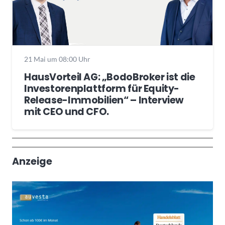
21 Mai um 08:00 Uhr
HausVorteil AG: „BodoBroker ist die
Investorenplattform für Equity-
Release-Immobilien“ – Interview
mit CEO und CFO.
Wochenrückblick
Trendthemen
Anzeige