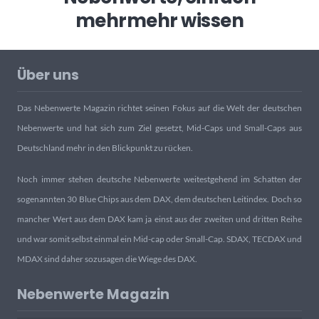
mehr
mehr wissen
Über uns
Das Nebenwerte Magazin richtet seinen Fokus auf die Welt der deutschen
Nebenwerte und hat sich zum Ziel gesetzt, Mid-Caps und Small-Caps aus
Deutschland mehr in den Blickpunkt zu rücken.
Noch immer stehen deutsche Nebenwerte weitestgehend im Schatten der
sogenannten 30 Blue Chips aus dem DAX, dem deutschen Leitindex. Doch so
mancher Wert aus dem DAX kam ja einst aus der zweiten und dritten Reihe
und war somit selbst einmal ein Mid-cap oder Small-Cap. SDAX, TECDAX und
MDAX sind daher sozusagen die Wiege des DAX.
Nebenwerte Magazin