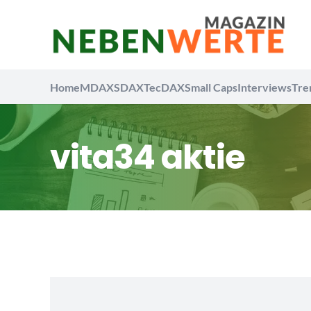
Home
MDAX
SDAX
TecDAX
Small Caps
Interviews
Tre
vita34 aktie