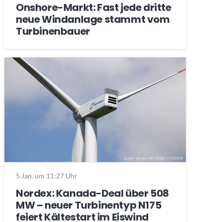
Onshore-Markt: Fast jede dritte
neue Windanlage stammt vom
Turbinenbauer
5 Jan. um 11:27 Uhr
Nordex: Kanada-Deal über 508
MW – neuer Turbinentyp N175
feiert Kältestart im Eiswind