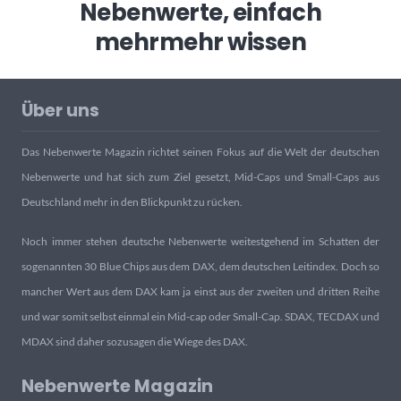
Nebenwerte, einfach
mehr
mehr wissen
Über uns
Das Nebenwerte Magazin richtet seinen Fokus auf die Welt der deutschen
Nebenwerte und hat sich zum Ziel gesetzt, Mid-Caps und Small-Caps aus
Deutschland mehr in den Blickpunkt zu rücken.
Noch immer stehen deutsche Nebenwerte weitestgehend im Schatten der
sogenannten 30 Blue Chips aus dem DAX, dem deutschen Leitindex. Doch so
mancher Wert aus dem DAX kam ja einst aus der zweiten und dritten Reihe
und war somit selbst einmal ein Mid-cap oder Small-Cap. SDAX, TECDAX und
MDAX sind daher sozusagen die Wiege des DAX.
Nebenwerte Magazin