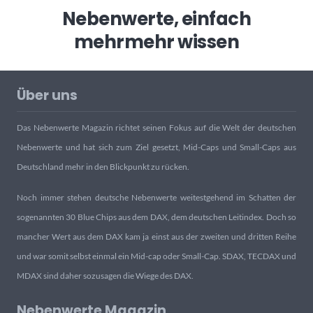
Nebenwerte, einfach
mehr
mehr wissen
Über uns
Das Nebenwerte Magazin richtet seinen Fokus auf die Welt der deutschen
Nebenwerte und hat sich zum Ziel gesetzt, Mid-Caps und Small-Caps aus
Deutschland mehr in den Blickpunkt zu rücken.
Noch immer stehen deutsche Nebenwerte weitestgehend im Schatten der
sogenannten 30 Blue Chips aus dem DAX, dem deutschen Leitindex. Doch so
mancher Wert aus dem DAX kam ja einst aus der zweiten und dritten Reihe
und war somit selbst einmal ein Mid-cap oder Small-Cap. SDAX, TECDAX und
MDAX sind daher sozusagen die Wiege des DAX.
Nebenwerte Magazin