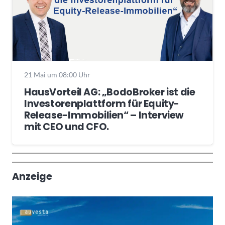
21 Mai um 08:00 Uhr
HausVorteil AG: „BodoBroker ist die
Investorenplattform für Equity-
Release-Immobilien“ – Interview
mit CEO und CFO.
Wochenrückblick
Trendthemen
Anzeige