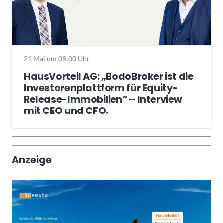
21 Mai um 08:00 Uhr
HausVorteil AG: „BodoBroker ist die
Investorenplattform für Equity-
Release-Immobilien“ – Interview
mit CEO und CFO.
Wochenrückblick
Trendthemen
Anzeige