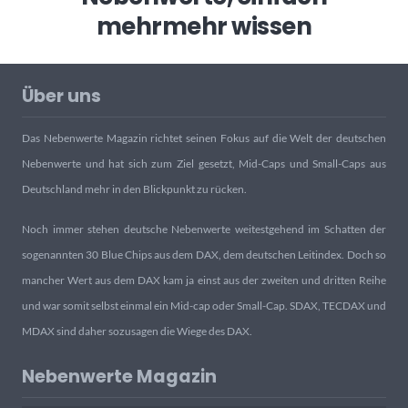
mehr
mehr wissen
Über uns
Das Nebenwerte Magazin richtet seinen Fokus auf die Welt der deutschen
Nebenwerte und hat sich zum Ziel gesetzt, Mid-Caps und Small-Caps aus
Deutschland mehr in den Blickpunkt zu rücken.
Noch immer stehen deutsche Nebenwerte weitestgehend im Schatten der
sogenannten 30 Blue Chips aus dem DAX, dem deutschen Leitindex. Doch so
mancher Wert aus dem DAX kam ja einst aus der zweiten und dritten Reihe
und war somit selbst einmal ein Mid-cap oder Small-Cap. SDAX, TECDAX und
MDAX sind daher sozusagen die Wiege des DAX.
Nebenwerte Magazin