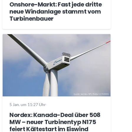
Onshore-Markt: Fast jede dritte
neue Windanlage stammt vom
Turbinenbauer
5 Jan. um 11:27 Uhr
Nordex: Kanada-Deal über 508
MW – neuer Turbinentyp N175
feiert Kältestart im Eiswind