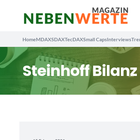
Home
MDAX
SDAX
TecDAX
Small Caps
Interviews
Tre
Steinhoff Bilanz