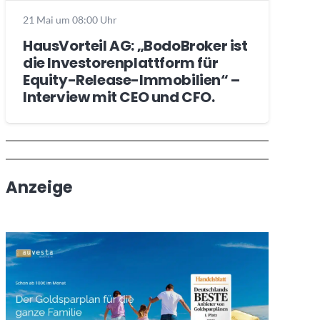
21 Mai um 08:00 Uhr
HausVorteil AG: „BodoBroker ist
die Investorenplattform für
Equity-Release-Immobilien“ –
Interview mit CEO und CFO.
Wochenrückblick
Trendthemen
Anzeige