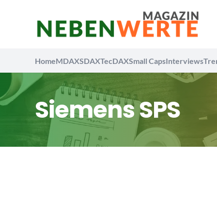
Home
MDAX
SDAX
TecDAX
Small Caps
Interviews
Tre
Siemens SPS