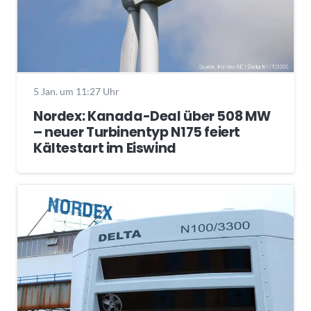
5 Jan. um 11:27 Uhr
Nordex: Kanada-Deal über 508 MW
– neuer Turbinentyp N175 feiert
Kältestart im Eiswind