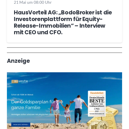
21 Mai um 08:00 Uhr
HausVorteil AG: „BodoBroker ist die
Investorenplattform für Equity-
Release-Immobilien“ – Interview
mit CEO und CFO.
Wochenrückblick
Trendthemen
Anzeige