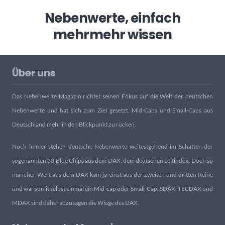
Nebenwerte, einfach
mehr
mehr wissen
Über uns
Das Nebenwerte Magazin richtet seinen Fokus auf die Welt der deutschen
Nebenwerte und hat sich zum Ziel gesetzt, Mid-Caps und Small-Caps aus
Deutschland mehr in den Blickpunkt zu rücken.
Noch immer stehen deutsche Nebenwerte weitestgehend im Schatten der
sogenannten 30 Blue Chips aus dem DAX, dem deutschen Leitindex. Doch so
mancher Wert aus dem DAX kam ja einst aus der zweiten und dritten Reihe
und war somit selbst einmal ein Mid-cap oder Small-Cap. SDAX, TECDAX und
MDAX sind daher sozusagen die Wiege des DAX.