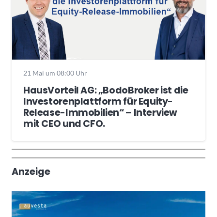
21 Mai um 08:00 Uhr
HausVorteil AG: „BodoBroker ist die
Investorenplattform für Equity-
Release-Immobilien“ – Interview
mit CEO und CFO.
Wochenrückblick
Trendthemen
Anzeige