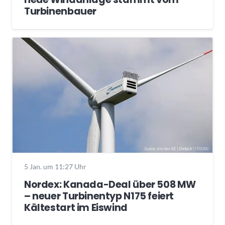
Turbinenbauer
5 Jan. um 11:27 Uhr
Nordex: Kanada-Deal über 508 MW
– neuer Turbinentyp N175 feiert
Kältestart im Eiswind