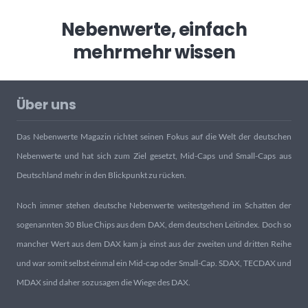
Nebenwerte, einfach
mehr
mehr wissen
Über uns
Das Nebenwerte Magazin richtet seinen Fokus auf die Welt der deutschen
Nebenwerte und hat sich zum Ziel gesetzt, Mid-Caps und Small-Caps aus
Deutschland mehr in den Blickpunkt zu rücken.
Noch immer stehen deutsche Nebenwerte weitestgehend im Schatten der
sogenannten 30 Blue Chips aus dem DAX, dem deutschen Leitindex. Doch so
mancher Wert aus dem DAX kam ja einst aus der zweiten und dritten Reihe
und war somit selbst einmal ein Mid-cap oder Small-Cap. SDAX, TECDAX und
MDAX sind daher sozusagen die Wiege des DAX.