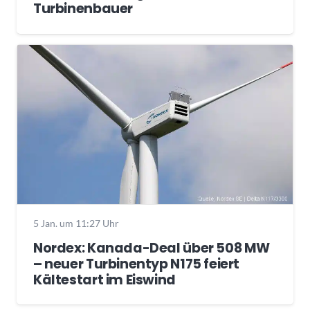
Turbinenbauer
5 Jan. um 11:27 Uhr
Nordex: Kanada-Deal über 508 MW
– neuer Turbinentyp N175 feiert
Kältestart im Eiswind