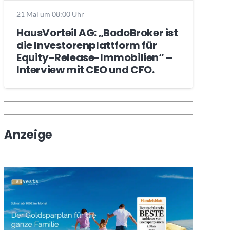
21 Mai um 08:00 Uhr
HausVorteil AG: „BodoBroker ist
die Investorenplattform für
Equity-Release-Immobilien“ –
Interview mit CEO und CFO.
Wochenrückblick
Trendthemen
Anzeige