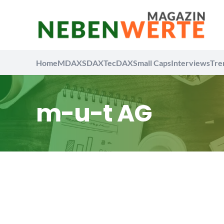
Home
MDAX
SDAX
TecDAX
Small Caps
Interviews
Tre
m-u-t AG