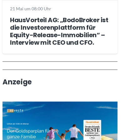
21 Mai um 08:00 Uhr
HausVorteil AG: „BodoBroker ist
die Investorenplattform für
Equity-Release-Immobilien“ –
Interview mit CEO und CFO.
Wochenrückblick
Trendthemen
Anzeige