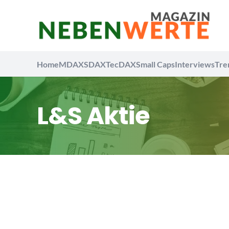
Home
MDAX
SDAX
TecDAX
Small Caps
Interviews
Tre
L&S Aktie