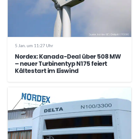
5 Jan. um 11:27 Uhr
Nordex: Kanada-Deal über 508 MW
– neuer Turbinentyp N175 feiert
Kältestart im Eiswind