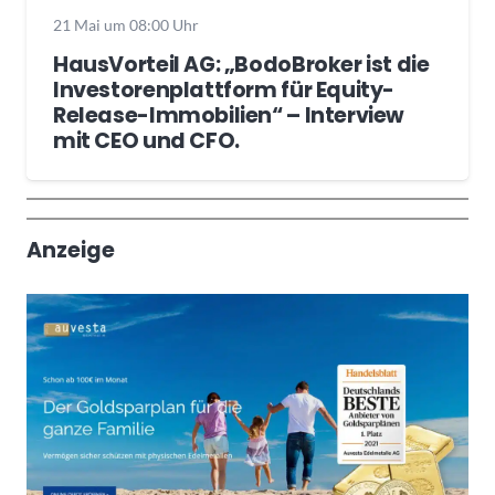
21 Mai um 08:00 Uhr
HausVorteil AG: „BodoBroker ist die
Investorenplattform für Equity-
Release-Immobilien“ – Interview
mit CEO und CFO.
Wochenrückblick
Trendthemen
Anzeige