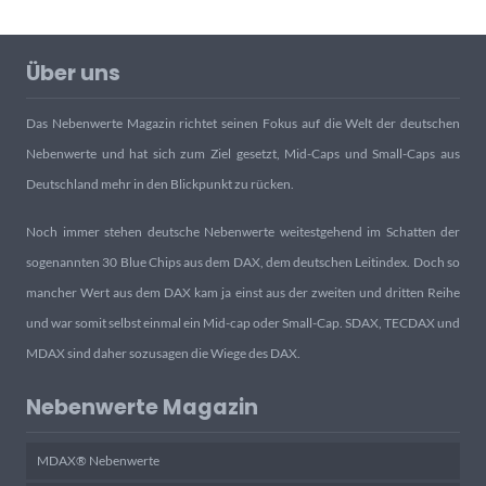
Über uns
Das Nebenwerte Magazin richtet seinen Fokus auf die Welt der deutschen
Nebenwerte und hat sich zum Ziel gesetzt, Mid-Caps und Small-Caps aus
Deutschland mehr in den Blickpunkt zu rücken.
Noch immer stehen deutsche Nebenwerte weitestgehend im Schatten der
sogenannten 30 Blue Chips aus dem DAX, dem deutschen Leitindex. Doch so
mancher Wert aus dem DAX kam ja einst aus der zweiten und dritten Reihe
und war somit selbst einmal ein Mid-cap oder Small-Cap. SDAX, TECDAX und
MDAX sind daher sozusagen die Wiege des DAX.
Nebenwerte Magazin
MDAX® Nebenwerte