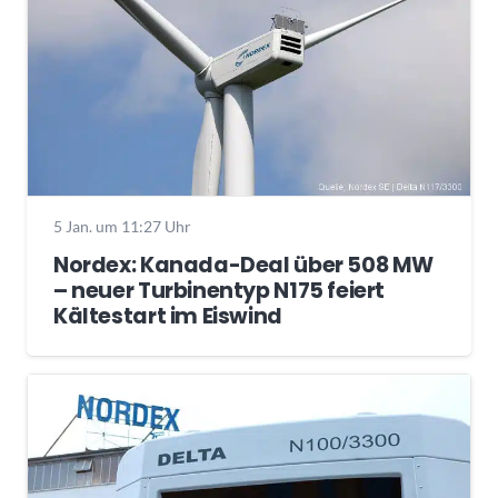
5 Jan. um 11:27 Uhr
Nordex: Kanada-Deal über 508 MW
– neuer Turbinentyp N175 feiert
Kältestart im Eiswind