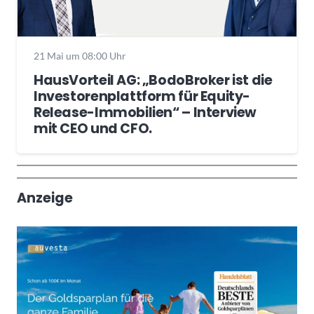
21 Mai um 08:00 Uhr
HausVorteil AG: „BodoBroker ist die
Investorenplattform für Equity-
Release-Immobilien“ – Interview
mit CEO und CFO.
Wochenrückblick
Trendthemen
Anzeige