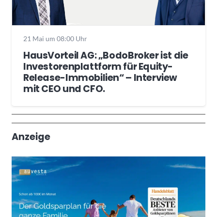
21 Mai um 08:00 Uhr
HausVorteil AG: „BodoBroker ist die
Investorenplattform für Equity-
Release-Immobilien“ – Interview
mit CEO und CFO.
Wochenrückblick
Trendthemen
Anzeige