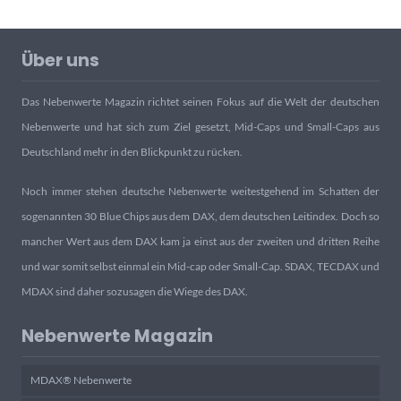
Über uns
Das Nebenwerte Magazin richtet seinen Fokus auf die Welt der deutschen
Nebenwerte und hat sich zum Ziel gesetzt, Mid-Caps und Small-Caps aus
Deutschland mehr in den Blickpunkt zu rücken.
Noch immer stehen deutsche Nebenwerte weitestgehend im Schatten der
sogenannten 30 Blue Chips aus dem DAX, dem deutschen Leitindex. Doch so
mancher Wert aus dem DAX kam ja einst aus der zweiten und dritten Reihe
und war somit selbst einmal ein Mid-cap oder Small-Cap. SDAX, TECDAX und
MDAX sind daher sozusagen die Wiege des DAX.
Nebenwerte Magazin
MDAX® Nebenwerte