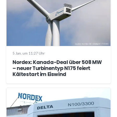
5 Jan. um 11:27 Uhr
Nordex: Kanada-Deal über 508 MW
– neuer Turbinentyp N175 feiert
Kältestart im Eiswind