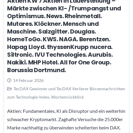
Aktien KW 7 Aktien in Lauerstellung –
Märkte zwischen KI- /Trumpangst und
Optimismus. News. Rheinmetall.
Mutares. Klöckner. Mensch und
Maschine. Salzgitter. Douglas.
HomeToGo. KWS. NAGA. Berentzen.
Hapag Lloyd. thyssenKrupp nucera.
Siltronic. IVU Technologies. Aurubis.
Nakiki. MHP Hotel. All for One Group.
Borussia Dortmund.
14 Februar 2026
TecDAX Gewinner und TecDAX Verlierer Börsennachrichten
zum Technologie-Index
,
Wochenrückblick
Aktien: Fundamentales, KI als Disruptor und ein weiterhin
schwacher Kryptomarkt. Zaghafte Versuche die 25.000er
Marke nachhaltig zu überwinden scheiterten beim DAX.