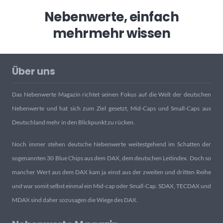
Nebenwerte, einfach
mehr
mehr wissen
Über uns
Das Nebenwerte Magazin richtet seinen Fokus auf die Welt der deutschen
Nebenwerte und hat sich zum Ziel gesetzt, Mid-Caps und Small-Caps aus
Deutschland mehr in den Blickpunkt zu rücken.
Noch immer stehen deutsche Nebenwerte weitestgehend im Schatten der
sogenannten 30 Blue Chips aus dem DAX, dem deutschen Leitindex. Doch so
mancher Wert aus dem DAX kam ja einst aus der zweiten und dritten Reihe
und war somit selbst einmal ein Mid-cap oder Small-Cap. SDAX, TECDAX und
MDAX sind daher sozusagen die Wiege des DAX.