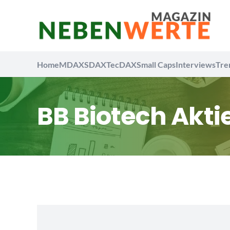
Home
MDAX
SDAX
TecDAX
Small Caps
Interviews
Tre
BB Biotech Akt