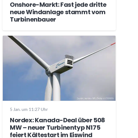
Onshore-Markt: Fast jede dritte
neue Windanlage stammt vom
Turbinenbauer
5 Jan. um 11:27 Uhr
Nordex: Kanada-Deal über 508
MW – neuer Turbinentyp N175
feiert Kältestart im Eiswind