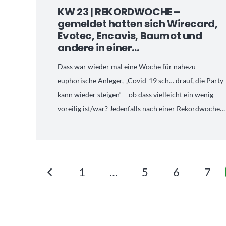
KW 23 | REKORDWOCHE –
gemeldet hatten sich Wirecard,
Evotec, Encavis, Baumot und
andere in einer…
Dass war wieder mal eine Woche für nahezu
euphorische Anleger, „Covid-19 sch… drauf, die Party
kann wieder steigen“ – ob dass vielleicht ein wenig
voreilig ist/war? Jedenfalls nach einer Rekordwoche…
1
…
5
6
7