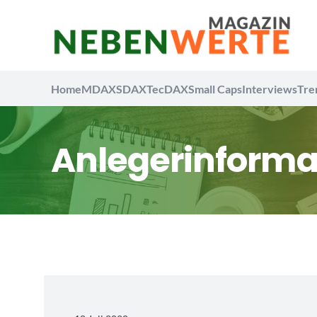
Home
MDAX
SDAX
TecDAX
Small Caps
Interviews
Tre
Anlegerinforma