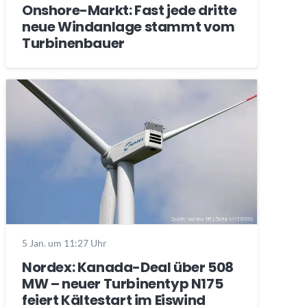
Onshore-Markt: Fast jede dritte
neue Windanlage stammt vom
Turbinenbauer
5 Jan. um 11:27 Uhr
Nordex: Kanada-Deal über 508
MW – neuer Turbinentyp N175
feiert Kältestart im Eiswind