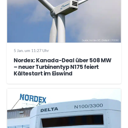
5 Jan. um 11:27 Uhr
Nordex: Kanada-Deal über 508 MW
– neuer Turbinentyp N175 feiert
Kältestart im Eiswind