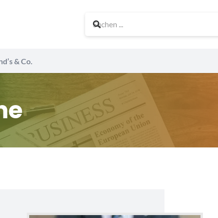
nd’s & Co.
he