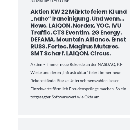
30 Mai um 07:00 Uhr
Aktien KW 22 Märkte feiern KI und
„nahe“ Iraneinigung. Und wenn…
News. LAIQON. Nordex. YOC. IVU
Traffic. CTS Eventim. 2G Energy.
DEFAMA. Mountain Alliance. Ernst
RUSS. Fortec. Magirus Mutares.
SMT Scharf. LAIQON. Circus.
Aktien – immer neue Rekorde an der NASDAQ, KI-
Werte und deren „Infrastruktur“ feiert immer neue
Rekordstände. Starke Unternehmenszahlen lassen
Einzelwerte förmlich Freudensprünge machen. So ein
totgesagter Softwarewert wie Okta am…