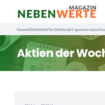
Home
MDAX
SDAX
TecDAX
Small Caps
Interviews
Tre
Aktien der Woc