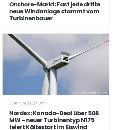
Onshore-Markt: Fast jede dritte
neue Windanlage stammt vom
Turbinenbauer
5 Jan. um 11:27 Uhr
Nordex: Kanada-Deal über 508
MW – neuer Turbinentyp N175
feiert Kältestart im Eiswind