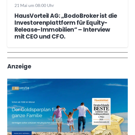
21 Mai um 08:00 Uhr
HausVorteil AG: „BodoBroker ist die
Investorenplattform für Equity-
Release-Immobilien“ – Interview
mit CEO und CFO.
Wochenrückblick
Trendthemen
Anzeige