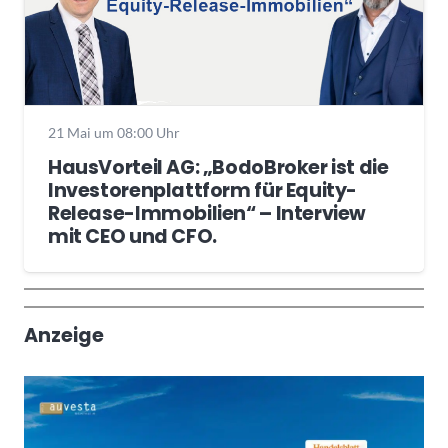
21 Mai um 08:00 Uhr
HausVorteil AG: „BodoBroker ist die
Investorenplattform für Equity-
Release-Immobilien“ – Interview
mit CEO und CFO.
Wochenrückblick
Trendthemen
Anzeige