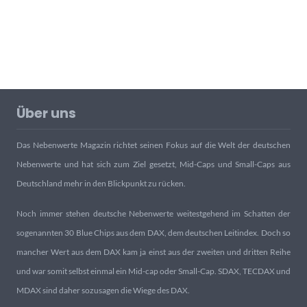
Über uns
Das Nebenwerte Magazin richtet seinen Fokus auf die Welt der deutschen
Nebenwerte und hat sich zum Ziel gesetzt, Mid-Caps und Small-Caps aus
Deutschland mehr in den Blickpunkt zu rücken.
Noch immer stehen deutsche Nebenwerte weitestgehend im Schatten der
sogenannten 30 Blue Chips aus dem DAX, dem deutschen Leitindex. Doch so
mancher Wert aus dem DAX kam ja einst aus der zweiten und dritten Reihe
und war somit selbst einmal ein Mid-cap oder Small-Cap. SDAX, TECDAX und
MDAX sind daher sozusagen die Wiege des DAX.