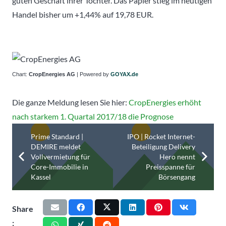
guten Geschäft ihrer Tochter. Das Papier stieg im heutigen
Handel bisher um +1,44% auf 19,78 EUR.
Chart:
CropEnergies AG
| Powered by
GOYAX.de
Die ganze Meldung lesen Sie hier:
CropEnergies erhöht
nach starkem 1. Quartal 2017/18 die Prognose
Prime Standard |
IPO | Rocket Internet-
DEMIRE meldet
Beteiligung Delivery
Vollvermietung für
Hero nennt
Core-Immobilie in
Preisspanne für
Kassel
Börsengang
Share
: