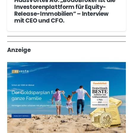
HausVorteil AG: „BodoBroker ist die
Investorenplattform für Equity-
Release-Immobilien“ – Interview
mit CEO und CFO.
Wochenrückblick
Trendthemen
Anzeige