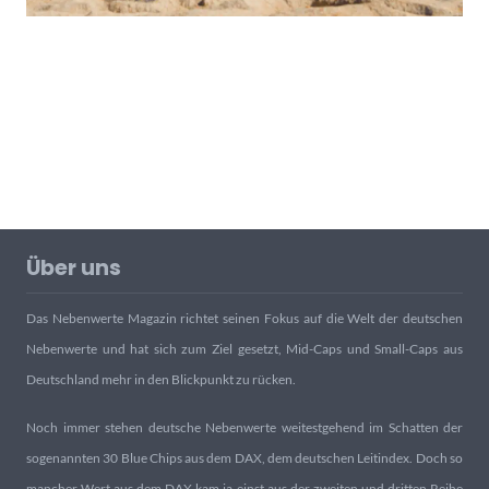
Über uns
Das Nebenwerte Magazin richtet seinen Fokus auf die Welt der deutschen
Nebenwerte und hat sich zum Ziel gesetzt, Mid-Caps und Small-Caps aus
Deutschland mehr in den Blickpunkt zu rücken.
Noch immer stehen deutsche Nebenwerte weitestgehend im Schatten der
sogenannten 30 Blue Chips aus dem DAX, dem deutschen Leitindex. Doch so
mancher Wert aus dem DAX kam ja einst aus der zweiten und dritten Reihe