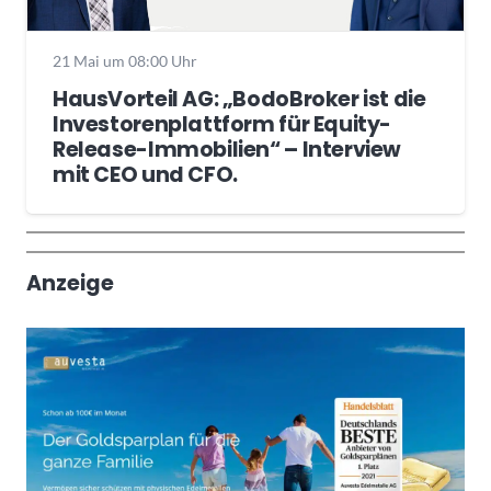
21 Mai um 08:00 Uhr
HausVorteil AG: „BodoBroker ist die
Investorenplattform für Equity-
Release-Immobilien“ – Interview
mit CEO und CFO.
Wochenrückblick
Trendthemen
Anzeige