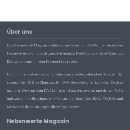
Über uns
Das Nebenwerte Magazin richtet seinen Fokus auf die Welt der deutschen
Nebenwerte und hat sich zum Ziel gesetzt, Mid-Caps und Small-Caps aus
Deutschland mehr in den Blickpunkt zu rücken.
Noch immer stehen deutsche Nebenwerte weitestgehend im Schatten der
sogenannten 30 Blue Chips aus dem DAX, dem deutschen Leitindex. Doch so
mancher Wert aus dem DAX kam ja einst aus der zweiten und dritten Reihe
und war somit selbst einmal ein Mid-cap oder Small-Cap. SDAX, TECDAX und
MDAX sind daher sozusagen die Wiege des DAX.
Nebenwerte Magazin