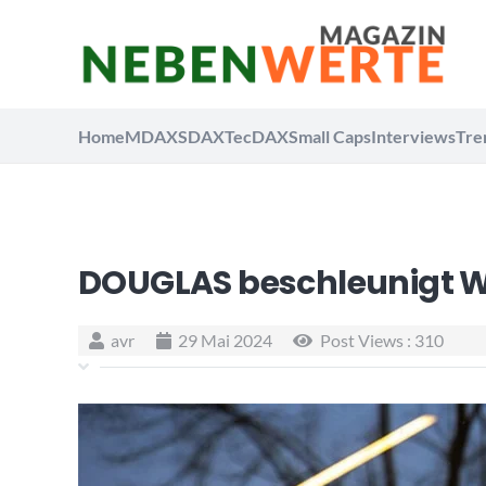
Home
MDAX
SDAX
TecDAX
Small Caps
Interviews
Tre
DOUGLAS beschleunigt
avr
29 Mai 2024
Post Views :
310