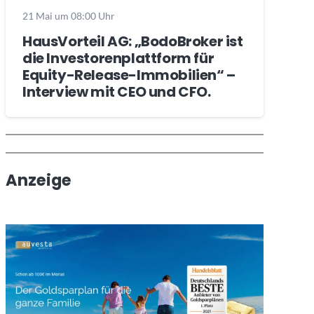
21 Mai um 08:00 Uhr
HausVorteil AG: „BodoBroker ist
die Investorenplattform für
Equity-Release-Immobilien“ –
Interview mit CEO und CFO.
Wochenrückblick
Trendthemen
Anzeige