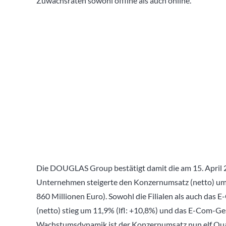
Zuwachsraten sowohl offline als auch online.
Die DOUGLAS Group bestätigt damit die am 15. April 2
Unternehmen steigerte den Konzernumsatz (netto) um
860 Millionen Euro). Sowohl die Filialen als auch das 
(netto) stieg um 11,9% (lfl: +10,8%) und das E-Com-Ges
Wachstumsdynamik ist der Konzernumsatz nun elf Quart