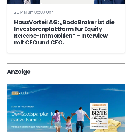
21 Mai um 08:00 Uhr
HausVorteil AG: „BodoBroker ist die
Investorenplattform für Equity-
Release-Immobilien“ – Interview
mit CEO und CFO.
Wochenrückblick
Trendthemen
Anzeige