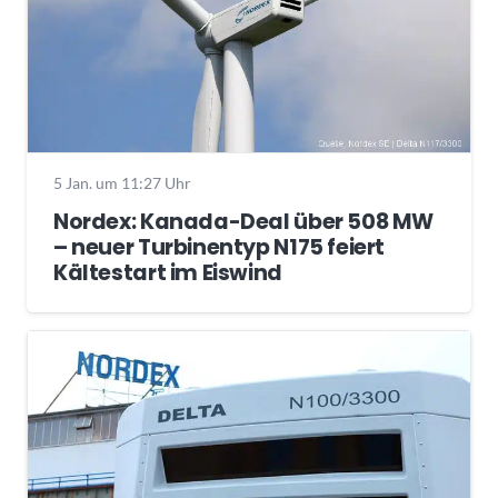
5 Jan. um 11:27 Uhr
Nordex: Kanada-Deal über 508 MW
– neuer Turbinentyp N175 feiert
Kältestart im Eiswind