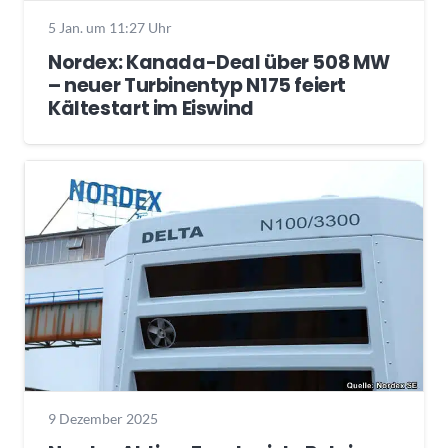
5 Jan. um 11:27 Uhr
Nordex: Kanada-Deal über 508 MW
– neuer Turbinentyp N175 feiert
Kältestart im Eiswind
9 Dezember 2025